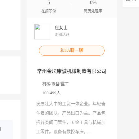
5
0%
在招职位
简历处理率
庄女士
刚刚活跃
和TA聊一聊
常州金坛康诚机械制造有限公司
机械/设备/重工
100-499人
发展壮大中的工贸一体企业。年轻奋
斗着的团队。产品出口为主。产品包
括各类阀门管件，五金工具与机械加
司
工零件。设备有数控车床，...