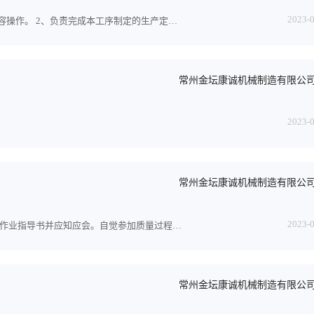
2023-
1、严格按作业指导书和设备安全操作规程所规定的操作内容操作。 2、负责完成本工序制定的生产定额。 3、负责所使用机...
常州金坛康诚机械制造有限公
2023-
常州金坛康诚机械制造有限公
2023-
1.贯彻公司的质量方针、质量目标、部门相关的程序文件、作业指导书并应知应会。自觉参加质量过程，积极提出改进建议。...
常州金坛康诚机械制造有限公