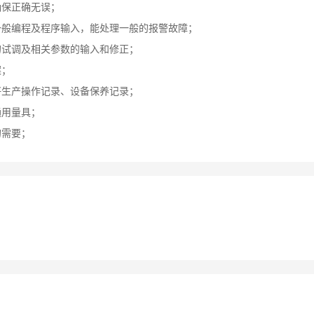
确保正确无误；
一般编程及程序输入，能处理一般的报警故障；
的试调及相关参数的输入和修正；
案；
好生产操作记录、设备保养记录；
通用量具；
的需要；