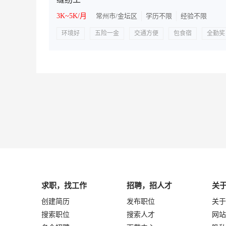
3K~5K/月
常州市/金坛区
学历不限
经验不限
环境好
五险一金
交通方便
包食宿
全勤奖
求职，找工作
招聘，招人才
关
创建简历
发布职位
关于
搜索职位
搜索人才
网站