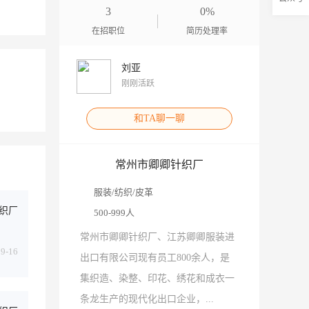
3
0%
在招职位
简历处理率
刘亚
刚刚活跃
和TA聊一聊
常州市卿卿针织厂
服装/纺织/皮革
织厂
500-999人
常州市卿卿针织厂、江苏卿卿服装进
09-16
出口有限公司现有员工800余人，是
集织造、染整、印花、绣花和成衣一
条龙生产的现代化出口企业，...