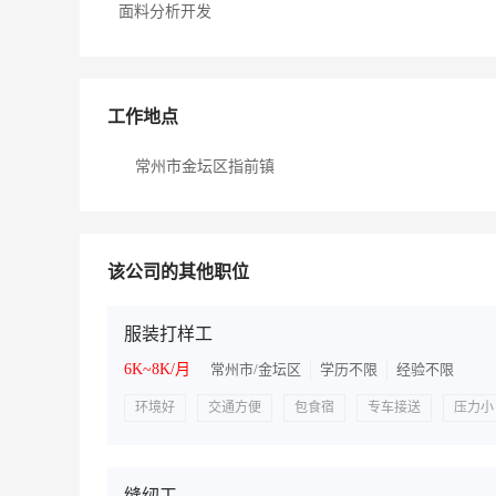
面料分析开发
工作地点
常州市金坛区指前镇
该公司的其他职位
服装打样工
6K~8K/月
常州市/金坛区
学历不限
经验不限
环境好
交通方便
包食宿
专车接送
压力小
缝纫工