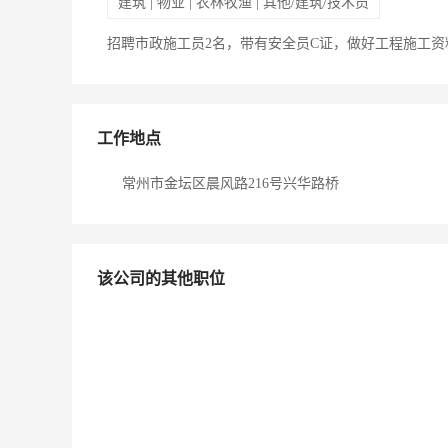
建筑 | 物业 | 农林牧渔 | 其他/建筑/技术员
招聘市政施工员2名，带有安全员C证，做好工程施工
工作地点
常州市金坛区晨风路216号兴华路桥
该公司的其他职位