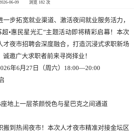
26-06-09
浏览
182
次
进一步拓宽就业渠道、激活夜间就业服务活力，
情苏超•惠民星光汇”主题活动即将精彩启幕！本次
人才夜市招聘会深度融合，打造沉浸式求职新场
，诚邀广大求职者前来寻岗择业！
2026年6月27
日（周六）
1
8
:00—2
0
:00
启
B座地上一层茶颜悦色与星巴克之间通道
职搬到热闹夜市！本次人才夜市精准对
接金坛
区