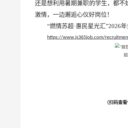
还是想利用暑期兼职的学生，都不
激情，一边邂逅心仪好岗位！
“燃情苏超·惠民星光汇”202
https://www.js365job.com/recruitme
（扫码查看