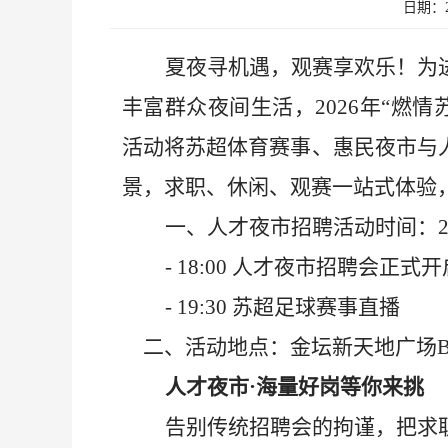
日期：20
夏夜寻机遇，观赛享欢乐！为
丰富群众夜间生活，
2026年“燃
活动将苏超体育赛事、
惠民
夜市与
景，求职、休闲、观赛一站式体验
一、
人才夜市招聘
活动
时间：
- 18:00 人才夜市招聘会正式
开
- 19:30 苏超足球赛
事直播
二、
活动地
点：金坛新天地广场
人才夜市
·海量好岗等你来挑
告别传统招聘会的拘谨，把求