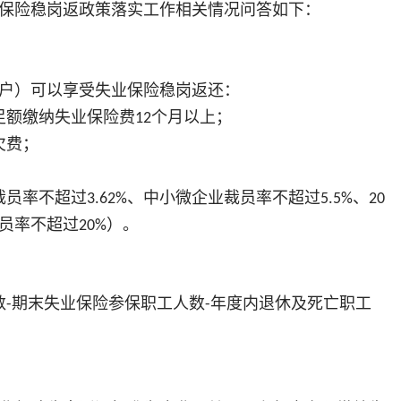
险稳岗返政策落实工作相关情况问答如下：
户）可以享受失业保险稳岗返还：
足额缴纳失业保险费
个月以上；
12
欠费；
裁员率不超过
、中小微企业裁员率不超过
、
3.62%
5.5%
20
员率不超过
）。
20%
数
期末失业保险参保职工人数
年度内退休及死亡职工
-
-