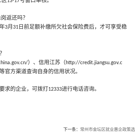
区
号窗口审核。
C
13-17
稳岗返还吗？
年
月
日前足额补缴所欠社会保险费后，才可享受稳
3
31
？
）、信用江苏（
hina.gov.cn/
http://credit.jiangsu.gov.c
等官方渠道查询自身的信用状况。
要求的企业，可拨打
进行电话咨询。
12333
下一条：
常州市金坛区就业惠企政策选