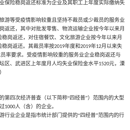
业保险稳岗返还标准为企业及其职工上年度实际缴纳失
旅游等受疫情影响较重且坚持不裁员或少裁员的服务业
岗返还，其中对批发零售、物流运输企业按今年以来月
险稳岗返还，对住宿餐饮、文化旅游企业按今年以来月
险稳岗返还。其裁员率按
年度和
年
月以来失
2019
2019
12
裁员率要求。受疫情影响较重的服务业企业稳岗返还与
坛区、武进区上年度月人均失业保险金水平
元，溧
1520
）
的第四次经济普查（以下简称“四经普”）范围内的大型
过
人（含）的企业。
1000
游行业企业是指市统计部门提供的“四经普”范围内的行