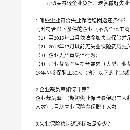
为切实减轻企业负担、现就做好失业保
哪些企业符合失业保险稳岗返还条件？
1.
同时符合以下条件的企业（不含个体工商
（
）至
年
月依法参加失业保险并
1
2019
12
（
）
年
月以前无失业保险费历史
2
2019
12
（
）企业无严重失信行为；
3
（
）企业裁员率应符合要求（大型企业
4
年初参保职工
人（含）以下的企业裁
19
30
企业裁员率如何计算？
2.
企业裁员率
（期初失业保险参保职工人
=
人数）÷月均失业保险参保职工人数。
失业保险稳岗返还标准是多少？
3.