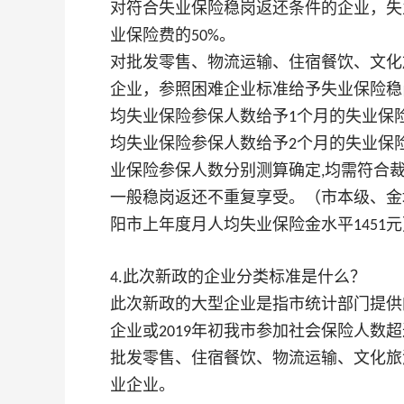
对符合失业保险稳岗返还条件的企业，失
业保险费的
。
50%
对批发零售、物流运输、住宿餐饮、文化
企业，参照困难企业标准给予失业保险稳
均失业保险参保人数给予
个月的失业保
1
均失业保险参保人数给予
个月的失业保
2
业保险参保人数分别测算确定
均需符合
,
一般稳岗返还不重复享受。（市本级、金
阳市上年度月人均失业保险金水平
元
1451
此次新政的企业分类标准是什么？
4.
此次新政的大型企业是指市统计部门提供
企业或
年初我市参加社会保险人数超
2019
批发零售、住宿餐饮、物流运输、文化旅
业企业。