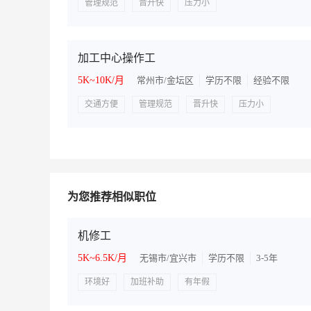
管理规范
晋升快
压力小
加工中心操作工
5K~10K/月
常州市/金坛区
学历不限
经验不限
交通方便
管理规范
晋升快
压力小
为您推荐相似职位
机修工
5K~6.5K/月
无锡市/宜兴市
学历不限
3-5年
环境好
加班补助
有年假