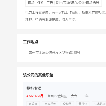
市场 | 媒介 | 广告 | 设计/市场/媒介/公关/市场拓展
电力工程营销岗，有一定的工作经历，处事大方懂礼仪
精神。待遇有业绩提成，收入丰厚。
工作地点
常州市金坛经济开发区华兴路185号
该公司的其他职位
投标专员
4.5K~6K/月
常州市/金坛区
大专
1-3年
环境好
管理规范
全勤奖
晋升快
技术培训