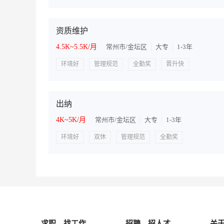
资质维护
4.5K~5.5K/月
常州市/金坛区
大专
1-3年
环境好
管理规范
全勤奖
晋升快
出纳
4K~5K/月
常州市/金坛区
大专
1-3年
环境好
双休
管理规范
全勤奖
求职，找工作
招聘，招人才
关