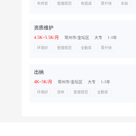
年终奖
管理规范
有提成
晋升快
车贴
资质维护
4.5K~5.5K/月
常州市/金坛区
大专
1-3年
环境好
管理规范
全勤奖
晋升快
出纳
4K~5K/月
常州市/金坛区
大专
1-3年
环境好
双休
管理规范
全勤奖